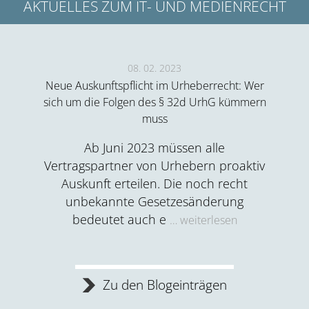
AKTUELLES ZUM IT- UND MEDIENRECHT
08. 02. 2023
on
Neue Auskunftspflicht im Urheberrecht: Wer
Datens
sich um die Folgen des § 32d UrhG kümmern
muss
 sind
Wer ke
Ab Juni 2023 müssen alle
 hinter
Pr
Vertragspartner von Urhebern proaktiv
 die
bestel
Auskunft erteilen. Die noch recht
ht immer
wird
unbekannte Gesetzesänderung
bedeutet auch e
… weiterlesen
Zu den Blogeinträgen